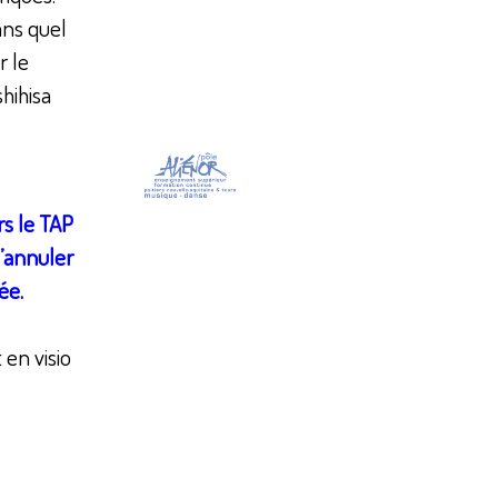
ans quel
r le
hihisa
s le TAP
d’annuler
ée.
 en visio