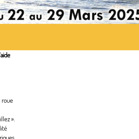
’aide
à roue
llez ».
ité
riques.