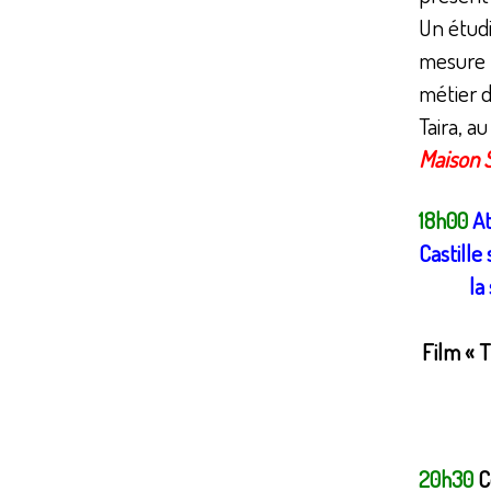
Un étudi
mesure l
métier d
Taira, a
Maison S
18h00
At
Castille
la
Film « 
20h30
C