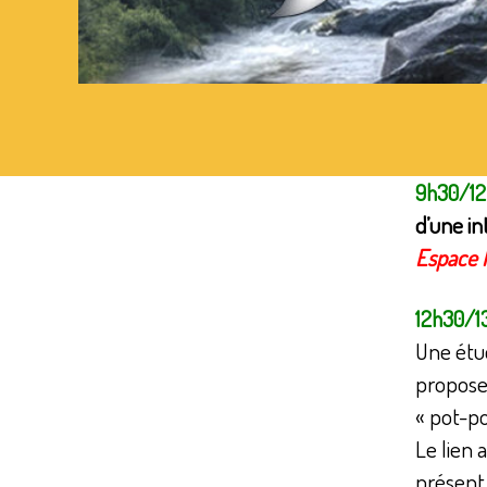
9h30/1
d’une int
Espace 
12h30/1
Une étud
propose
« pot-po
Le lien 
présent 