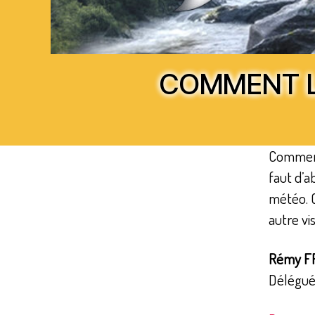
COMMENT L
Comment
faut d’a
météo. C
autre vi
Rémy F
Délégué